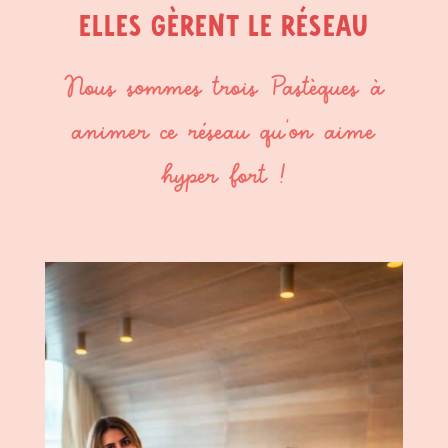
Elles gèrent le réseau
Nous sommes trois Pastèques à
animer ce réseau qu’on aime
hyper fort !